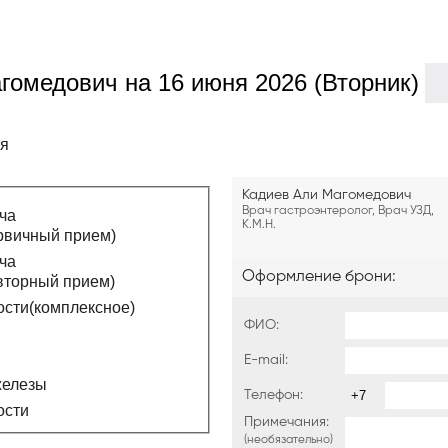
агомедович
на
16 июня 2026 (Вторник)
мя
Кадиев Али Магомедович
Врач гастроэнтеролог, Врач УЗД,
ча
К.М.Н.
рвичный прием)
ча
Оформление брони:
вторный прием)
ости(комплексное)
ФИО:
E-mail:
железы
Телефон:
ости
Примечания:
(необязательно)