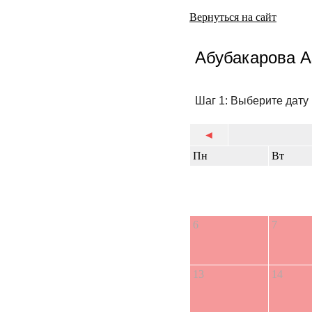
Вернуться на сайт
Абубакарова А
Шаг 1: Выберите дату
◄
Пн
Вт
6
7
13
14