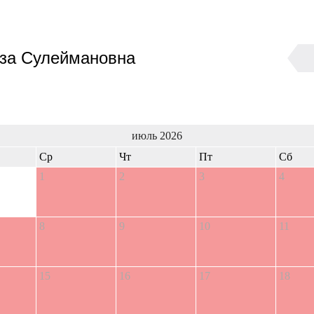
за Сулеймановна
июль 2026
Ср
Чт
Пт
Сб
1
2
3
4
8
9
10
11
15
16
17
18