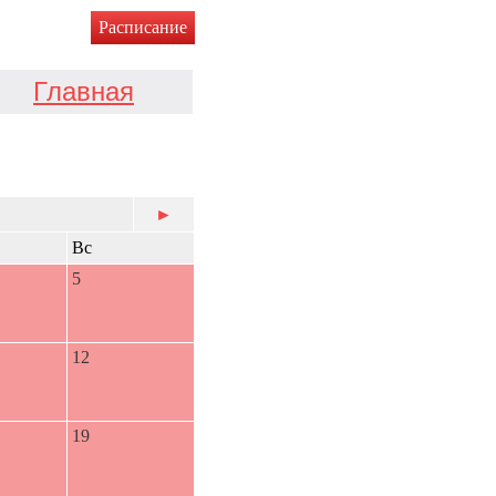
Расписание
Главная
►
Вс
5
12
19