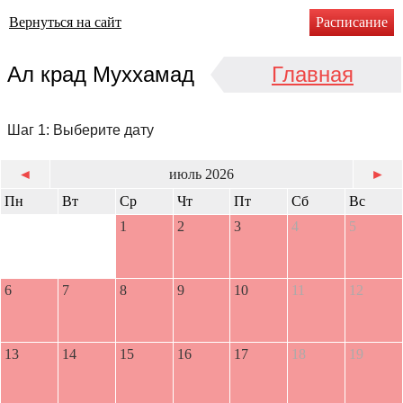
Вернуться на сайт
Расписание
Ал крад Муххамад
Главная
Шаг 1: Выберите дату
◄
июль 2026
►
Пн
Вт
Ср
Чт
Пт
Сб
Вс
1
2
3
4
5
6
7
8
9
10
11
12
13
14
15
16
17
18
19