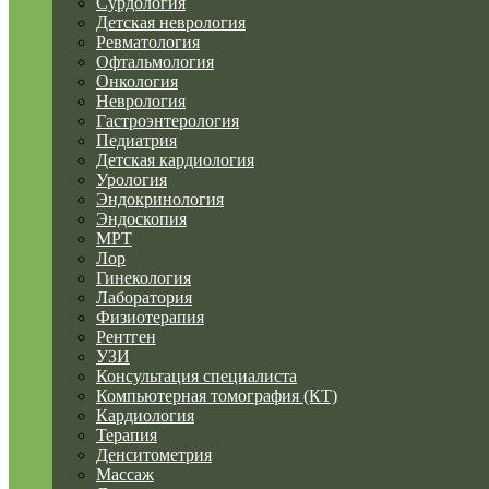
Сурдология
Детская неврология
Ревматология
Офтальмология
Онкология
Неврология
Гастроэнтерология
Педиатрия
Детская кардиология
Урология
Эндокринология
Эндоскопия
МРТ
Лор
Гинекология
Лаборатория
Физиотерапия
Рентген
УЗИ
Консультация специалиста
Компьютерная томография (КТ)
Кардиология
Терапия
Денситометрия
Массаж