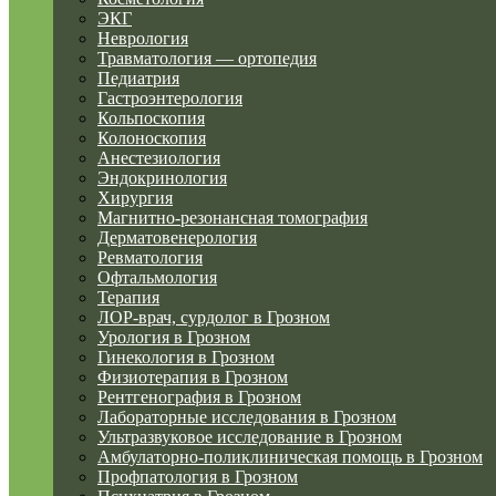
ЭКГ
Неврология
Травматология — ортопедия
Педиатрия
Гастроэнтерология
Кольпоскопия
Колоноскопия
Анестезиология
Эндокринология
Хирургия
Магнитно-резонансная томография
Дерматовенерология
Ревматология
Офтальмология
Терапия
ЛОР-врач, сурдолог в Грозном
Урология в Грозном
Гинекология в Грозном
Физиотерапия в Грозном
Рентгенография в Грозном
Лабораторные исследования в Грозном
Ультразвуковое исследование в Грозном
Амбулаторно-поликлиническая помощь в Грозном
Профпатология в Грозном