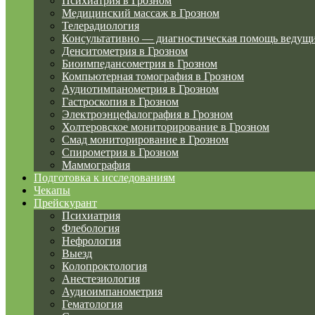
Психиатрия в Грозном
Медицинский массаж в Грозном
Телерадиология
Консультативно — диагностическая помощь ведущ
Денситометрия в Грозном
Биоимпедансометрия в Грозном
Компьютерная томография в Грозном
Аудиотимпанометрия в Грозном
Гастроскопия в Грозном
Электроэнцефалография в Грозном
Холтеровское мониторирование в Грозном
Смад мониторирование в Грозном
Спирометрия в Грозном
Маммография
Подготовка к исследованиям
Чекапы
Прейскурант
Психиатрия
Флебология
Нефрология
Выезд
Колопроктология
Анестезиология
Аудиоимпанометрия
Гематология