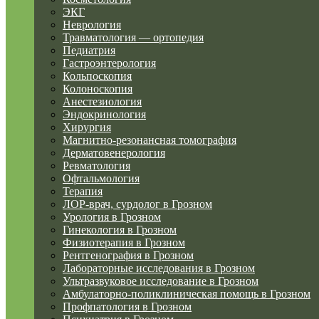
ЭКГ
Неврология
Травматология — ортопедия
Педиатрия
Гастроэнтерология
Кольпоскопия
Колоноскопия
Анестезиология
Эндокринология
Хирургия
Магнитно-резонансная томография
Дерматовенерология
Ревматология
Офтальмология
Терапия
ЛОР-врач, сурдолог в Грозном
Урология в Грозном
Гинекология в Грозном
Физиотерапия в Грозном
Рентгенография в Грозном
Лабораторные исследования в Грозном
Ультразвуковое исследование в Грозном
Амбулаторно-поликлиническая помощь в Грозном
Профпатология в Грозном