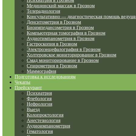
Психиатрия в Грозном
Медицинский массаж в Грозном
Телерадиология
Консультативно — диагностическая помощь ведущ
Денситометрия в Грозном
Биоимпедансометрия в Грозном
Компьютерная томография в Грозном
Аудиотимпанометрия в Грозном
Гастроскопия в Грозном
Электроэнцефалография в Грозном
Холтеровское мониторирование в Грозном
Смад мониторирование в Грозном
Спирометрия в Грозном
Маммография
Подготовка к исследованиям
Чекапы
Прейскурант
Психиатрия
Флебология
Нефрология
Выезд
Колопроктология
Анестезиология
Аудиоимпанометрия
Гематология