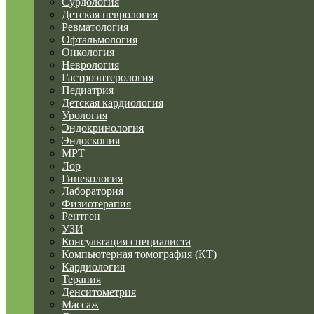
Сурдология
Детская неврология
Ревматология
Офтальмология
Онкология
Неврология
Гастроэнтерология
Педиатрия
Детская кардиология
Урология
Эндокринология
Эндоскопия
МРТ
Лор
Гинекология
Лаборатория
Физиотерапия
Рентген
УЗИ
Консультация специалиста
Компьютерная томография (КТ)
Кардиология
Терапия
Денситометрия
Массаж