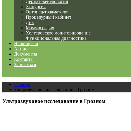
Дерматовенерология
Хирургия
Ортопед-травматолог
Процедурный кабинет
Днк
Маммография
Холтеровское мониторирование
Функциональная диагностика
Наши врачи
Акции
Документы
Контакты
Записаться
Главная
Ультразвуковое исследование в Грозном
Ультразвуковое исследование в Грозном