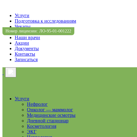
Услуги
Подготовка к исследованиям
Чекапы
Номер лицензии: ЛО-95-01-001222
Прейскурант
Наши врачи
Акции
Документы
Контакты
Записаться
Услуги
Нефролог
Онколог — маммолог
Медицинские осмотры
Дневной стационар
Косметология
ЭКГ