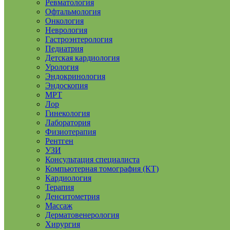
Ревматология
Офтальмология
Онкология
Неврология
Гастроэнтерология
Педиатрия
Детская кардиология
Урология
Эндокринология
Эндоскопия
МРТ
Лор
Гинекология
Лаборатория
Физиотерапия
Рентген
УЗИ
Консультация специалиста
Компьютерная томография (КТ)
Кардиология
Терапия
Денситометрия
Массаж
Дерматовенерология
Хирургия