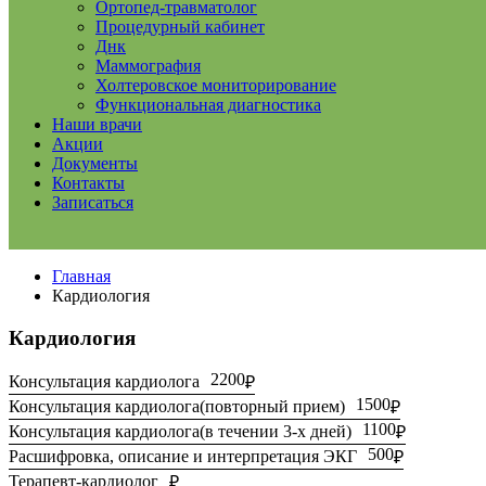
Ортопед-травматолог
Процедурный кабинет
Днк
Маммография
Холтеровское мониторирование
Функциональная диагностика
Наши врачи
Акции
Документы
Контакты
Записаться
Главная
Кардиология
Кардиология
2200
Консультация кардиолога
1500
Консультация кардиолога(повторный прием)
1100
Консультация кардиолога(в течении 3-х дней)
500
Расшифровка, описание и интерпретация ЭКГ
Терапевт-кардиолог