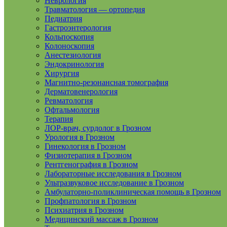
Неврология
Травматология — ортопедия
Педиатрия
Гастроэнтерология
Кольпоскопия
Колоноскопия
Анестезиология
Эндокринология
Хирургия
Магнитно-резонансная томография
Дерматовенерология
Ревматология
Офтальмология
Терапия
ЛОР-врач, сурдолог в Грозном
Урология в Грозном
Гинекология в Грозном
Физиотерапия в Грозном
Рентгенография в Грозном
Лабораторные исследования в Грозном
Ультразвуковое исследование в Грозном
Амбулаторно-поликлиническая помощь в Грозном
Профпатология в Грозном
Психиатрия в Грозном
Медицинский массаж в Грозном