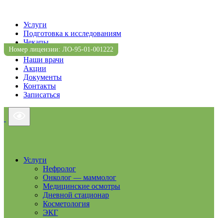
Услуги
Подготовка к исследованиям
Чекапы
Номер лицензии: ЛО-95-01-001222
Прейскурант
Наши врачи
Акции
Документы
Контакты
Записаться
Услуги
Нефролог
Онколог — маммолог
Медицинские осмотры
Дневной стационар
Косметология
ЭКГ