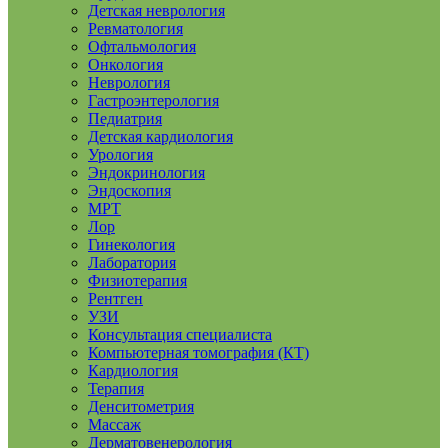
Детская неврология
Ревматология
Офтальмология
Онкология
Неврология
Гастроэнтерология
Педиатрия
Детская кардиология
Урология
Эндокринология
Эндоскопия
МРТ
Лор
Гинекология
Лаборатория
Физиотерапия
Рентген
УЗИ
Консультация специалиста
Компьютерная томография (КТ)
Кардиология
Терапия
Денситометрия
Массаж
Дерматовенерология