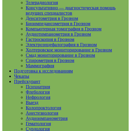
Телерадиология
Консультативно — диагностическая помощь
ведущих специалистов
Денситометрия в Грозном
Биоимпедансометрия в Грозном
Компьютерная томография в Грозном
Аудиотимпанометрия в Грозном
Гастроскопия в Грозном
Электроэнцефалография в Грозном
Холтеровское мониторирование в Грозном
Смад мониторирование в Грозном
Спирометрия в Грозном
Маммография
Подготовка к исследованиям
Чекапы
Прейскурант
Психиатрия
Флебология
Нефрология
Выезд
Колопроктология
Анестезиология
Аудиоимпанометрия
Гематология
Сурдология