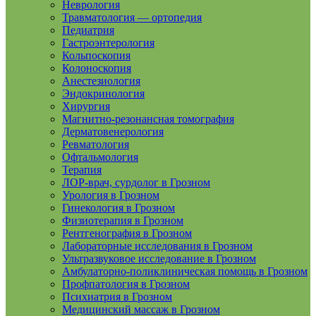
Неврология
Травматология — ортопедия
Педиатрия
Гастроэнтерология
Кольпоскопия
Колоноскопия
Анестезиология
Эндокринология
Хирургия
Магнитно-резонансная томография
Дерматовенерология
Ревматология
Офтальмология
Терапия
ЛОР-врач, сурдолог в Грозном
Урология в Грозном
Гинекология в Грозном
Физиотерапия в Грозном
Рентгенография в Грозном
Лабораторные исследования в Грозном
Ультразвуковое исследование в Грозном
Амбулаторно-поликлиническая помощь в Грозном
Профпатология в Грозном
Психиатрия в Грозном
Медицинский массаж в Грозном